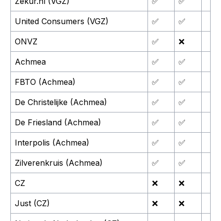
Zekur.nl (VGZ)
✅
✅
United Consumers (VGZ)
✅
✅
ONVZ
✅
❌
Achmea
✅
✅
FBTO (Achmea)
✅
✅
De Christelijke (Achmea)
✅
✅
De Friesland (Achmea)
✅
✅
Interpolis (Achmea)
✅
✅
Zilverenkruis (Achmea)
✅
✅
CZ
❌
❌
Just (CZ)
❌
❌