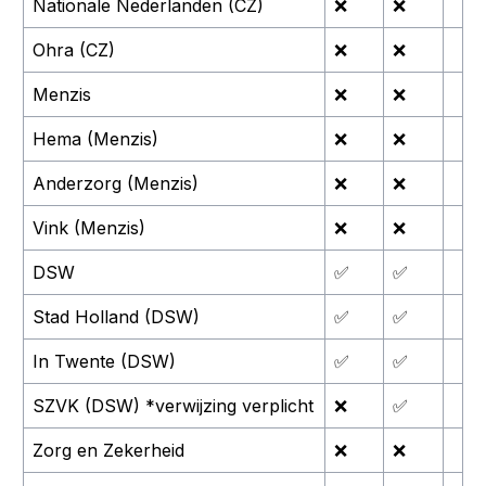
Nationale Nederlanden (CZ)
❌
❌
Ohra (CZ)
❌
❌
Menzis
❌
❌
Hema (Menzis)
❌
❌
Anderzorg (Menzis)
❌
❌
Vink (Menzis)
❌
❌
DSW
✅
✅
Stad Holland (DSW)
✅
✅
In Twente (DSW)
✅
✅
SZVK (DSW) *verwijzing verplicht
❌
✅
Zorg en Zekerheid
❌
❌