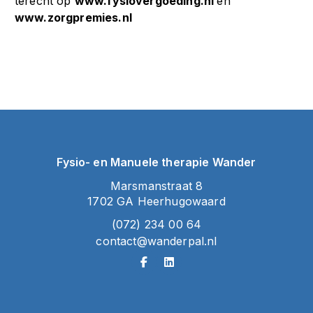
terecht op
www.fysiovergoeding.nl
en
www.zorgpremies.nl
Fysio- en Manuele therapie Wander
Marsmanstraat 8
1702 GA Heerhugowaard
(072) 234 00 64
contact@wanderpal.nl